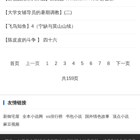
【大学女辅导员的暑期调教】(二)
【飞鸟知鱼】4（宁缺与莫山山续）
【陈皮皮的斗争 】 四十六
文
章
首页
上一页
1
2
3
4
5
6
7
8
下一页
导
航
共159页
友情链接
新御宅屋
全本小说网
xs排行榜
书包小说
国外情色故事
顶点小说
麻豆视频