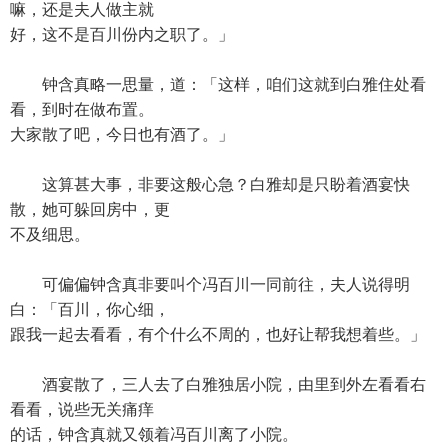
嘛，还是夫人做主就
好，这不是百川份内之职了。」
钟含真略一思量，道：「这样，咱们这就到白雅住处看
看，到时在做布置。
大家散了吧，今日也有酒了。」
这算甚大事，非要这般心急？白雅却是只盼着酒宴快
散，她可躲回房中，更
不及细思。
可偏偏钟含真非要叫个冯百川一同前往，夫人说得明
白：「百川，你心细，
跟我一起去看看，有个什么不周的，也好让帮我想着些。」
酒宴散了，三人去了白雅独居小院，由里到外左看看右
看看，说些无关痛痒
的话，钟含真就又领着冯百川离了小院。