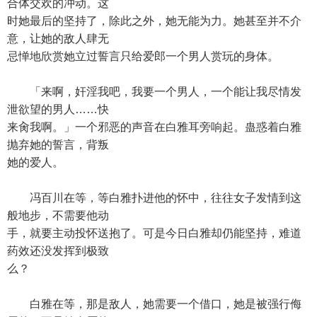
合体交欢的冲动。这
时她最后的坚持了，除此之外，她无能为力。她甚至并不介
意，让她的敌人肆无
忌惮地欣赏她立过誓言只给爱郎一个男人赏玩的身体。
「来啊，奸淫我吧，我要一个男人，一个能让我尽情发
泄欲望的男人……快
来肏我啊。」一个邪恶的声音在白雅耳旁响起。蛊惑着白雅
抛弃她的誓言，背叛
她的爱人。
冯百川在等，等白雅扑进他的怀中，往往女子发情到这
般地步，不需要他动
手，就要主动投怀送抱了。可是今日白雅却仍能坚持，难道
药效还没发挥到极致
么？
白雅在等，那是敌人，她需要一个借口，她是被强行侮