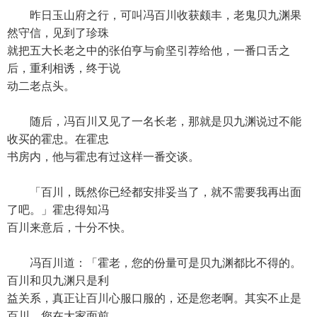
昨日玉山府之行，可叫冯百川收获颇丰，老鬼贝九渊果
然守信，见到了珍珠
就把五大长老之中的张伯亨与俞坚引荐给他，一番口舌之
后，重利相诱，终于说
动二老点头。
随后，冯百川又见了一名长老，那就是贝九渊说过不能
收买的霍忠。在霍忠
书房内，他与霍忠有过这样一番交谈。
「百川，既然你已经都安排妥当了，就不需要我再出面
了吧。」霍忠得知冯
百川来意后，十分不快。
冯百川道：「霍老，您的份量可是贝九渊都比不得的。
百川和贝九渊只是利
益关系，真正让百川心服口服的，还是您老啊。其实不止是
百川，您在大家面前