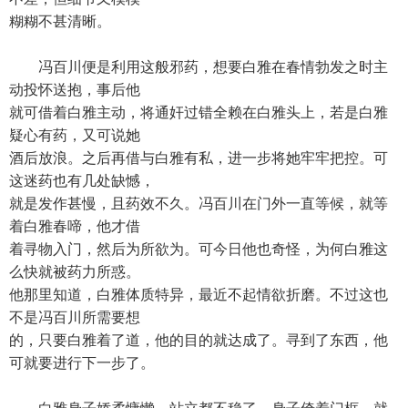
糊糊不甚清晰。
冯百川便是利用这般邪药，想要白雅在春情勃发之时主
动投怀送抱，事后他
就可借着白雅主动，将通奸过错全赖在白雅头上，若是白雅
疑心有药，又可说她
酒后放浪。之后再借与白雅有私，进一步将她牢牢把控。可
这迷药也有几处缺憾，
就是发作甚慢，且药效不久。冯百川在门外一直等候，就等
着白雅春啼，他才借
着寻物入门，然后为所欲为。可今日他也奇怪，为何白雅这
么快就被药力所惑。
他那里知道，白雅体质特异，最近不起情欲折磨。不过这也
不是冯百川所需要想
的，只要白雅着了道，他的目的就达成了。寻到了东西，他
可就要进行下一步了。