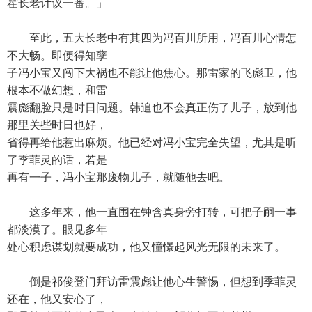
霍长老计议一番。」
至此，五大长老中有其四为冯百川所用，冯百川心情怎
不大畅。即便得知孽
子冯小宝又闯下大祸也不能让他焦心。那雷家的飞彪卫，他
根本不做幻想，和雷
震彪翻脸只是时日问题。韩追也不会真正伤了儿子，放到他
那里关些时日也好，
省得再给他惹出麻烦。他已经对冯小宝完全失望，尤其是听
了季菲灵的话，若是
再有一子，冯小宝那废物儿子，就随他去吧。
这多年来，他一直围在钟含真身旁打转，可把子嗣一事
都淡漠了。眼见多年
处心积虑谋划就要成功，他又憧憬起风光无限的未来了。
倒是祁俊登门拜访雷震彪让他心生警惕，但想到季菲灵
还在，他又安心了，