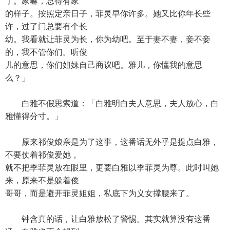
了。家嘛，总得有家
的样子。按照定亲日子，菲灵早你许多。她又比你年长些
许，过了门总要有个长
幼。我看就让菲灵为长，你为幼吧。至于妻不妻，妾不妾
的，我不管你们。听俊
儿的意思，你们姐妹自己商议吧。雅儿，你懂我的意思
么？」
白雅不假思索道：「白雅明白夫人意思，夫人放心，白
雅懂得分寸。」
原来祁俊娘亲是为了这事，这番话无外乎是提点白雅，
不要仗着祁俊爱她，
就不把季菲灵放在眼里，更要白雅以季菲灵为尊。此时叫她
来，原来不是躲着俊
哥哥，而是避开菲灵姐姐，私底下为义女撑腰来了。
钟含真的话，让白雅放松了警惕。其实就算没有这番