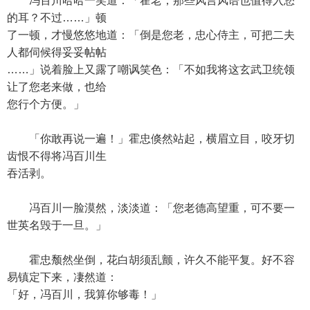
冯百川哈哈一笑道：「霍老，那些风言风语也值得入您
的耳？不过……」顿
了一顿，才慢悠悠地道：「倒是您老，忠心侍主，可把二夫
人都伺候得妥妥帖帖
……」说着脸上又露了嘲讽笑色：「不如我将这玄武卫统领
让了您老来做，也给
您行个方便。」
「你敢再说一遍！」霍忠倏然站起，横眉立目，咬牙切
齿恨不得将冯百川生
吞活剥。
冯百川一脸漠然，淡淡道：「您老德高望重，可不要一
世英名毁于一旦。」
霍忠颓然坐倒，花白胡须乱颤，许久不能平复。好不容
易镇定下来，凄然道：
「好，冯百川，我算你够毒！」