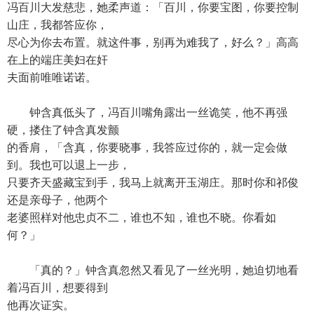
冯百川大发慈悲，她柔声道：「百川，你要宝图，你要控制
山庄，我都答应你，
尽心为你去布置。就这件事，别再为难我了，好么？」高高
在上的端庄美妇在奸
夫面前唯唯诺诺。
钟含真低头了，冯百川嘴角露出一丝诡笑，他不再强
硬，搂住了钟含真发颤
的香肩，「含真，你要晓事，我答应过你的，就一定会做
到。我也可以退上一步，
只要齐天盛藏宝到手，我马上就离开玉湖庄。那时你和祁俊
还是亲母子，他两个
老婆照样对他忠贞不二，谁也不知，谁也不晓。你看如
何？」
「真的？」钟含真忽然又看见了一丝光明，她迫切地看
着冯百川，想要得到
他再次证实。