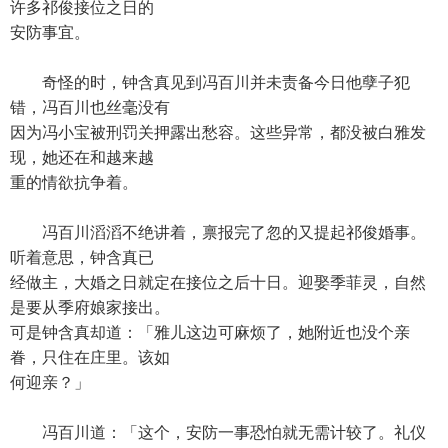
许多祁俊接位之日的
安防事宜。
奇怪的时，钟含真见到冯百川并未责备今日他孽子犯
错，冯百川也丝毫没有
因为冯小宝被刑罚关押露出愁容。这些异常，都没被白雅发
现，她还在和越来越
重的情欲抗争着。
冯百川滔滔不绝讲着，禀报完了忽的又提起祁俊婚事。
听着意思，钟含真已
经做主，大婚之日就定在接位之后十日。迎娶季菲灵，自然
是要从季府娘家接出。
可是钟含真却道：「雅儿这边可麻烦了，她附近也没个亲
眷，只住在庄里。该如
何迎亲？」
冯百川道：「这个，安防一事恐怕就无需计较了。礼仪