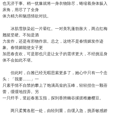
也无济于事。稍一犹豫就将一身衣物除尽，蜷缩着身体躲入
床角，用尽了了全身
体力精力和魅惑情欲对抗。
冰肌雪肤染起一片晕红。一对美乳蓬勃胀大，两点红梅
翘挺坚硬。不知是酒
力发作，还是有邪物作祟。总之，这绝不是春情媚发作迹
象。春情媚能使女子更
加思春贪欢，可是那也只是让女子的需求更大，不经挑逗身
体不会如此不堪。
但此时，白雅已经无暇思索更多了，她心中只有一个念
头：「我要……」一
只素手情不自禁的攀上了饱满高耸的玉峰，轻轻捏住一颗蓓
蕾，缓缓地捏弄。另
一只纤手，竖起春葱玉指，探到香胯幽谷揉搓稚嫩樱豆。
两只柔荑各慰一处，由轻到重，自缓入急，挑弄敏感娇