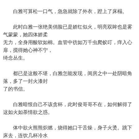
白雅可算松一口气，急急就除了外衣，蹬上了床榻。
此时白雅一张绝美俏脸已是娇红似火，明亮双眸也是雾
气蒙蒙，她四体娇柔
无力，全身用酸软如棉。血管中彷如万千虫爬蚁叮，痒入心
扉，搅得她心神不宁，
绮念丛生。
都已是这般不堪，白雅怎能发现，闺房之中一处阴暗角
落，多了一封火漆封
了的书信。
白雅暗恨自己不该贪杯，此时俊哥哥不在，如何解得了
这如火如荼情欲之惑。
体中欲火熊熊炽燃，烧得她口干舌燥，身子火烫。跳下
床去，连饮几杯冷水