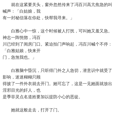
就在这紧要关头，窗外忽然传来了冯百川高亢焦急的叫
喊声：「白姑娘，我
有一封秘信落在你处，快帮我寻来。」
白雅心中一惊，这个时候被人打扰，可叫她又羞又急。
神志一阵恍惚，冯百
川已经到了闺房门口。紧迫拍门声响起，冯百川喊个不停：
「白雅姑娘，快来开
门，急煞我也。」
白雅脑中昏沉，只听得门外之人急切，潜意识中就受了
影响，迷迷糊糊只顾
得披了一件外衣就去开门。她可忘了，这是一见她面就放出
淫邪目光的奸人，也
是季菲灵点名道姓要加以提防小心的恶徒。
她就这般走去，打开了门。