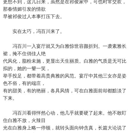
更想不到，这几日来，虽然是在祁俊家中，可也时常交欢，
那春情媚引发的情欲
早被祁俊过人本事打压下去。
实在太巧，冯百川来了。
冯百川一入宴厅就又为白雅惊世容颜折到。一袭素雅长
裙，掩不住俏佳人绝
代风化，脂粉未施，更显出天生丽质。白雅的气质是无可比
拟的，她的一颦一笑，
举手投足，都带着高贵典雅的风范。宴厅中其他三女亦是姿
色不俗，有的端庄，
有的甜美，有的艳丽，各具风情，可在白雅面前却都黯淡了
下来。
冯百川看得怦然心动，他几乎就要硬了起来。他不敢盯
住白雅不放，火辣目
光在白雅身上略一停顿，就转头面向钟含真，长篇大论说了