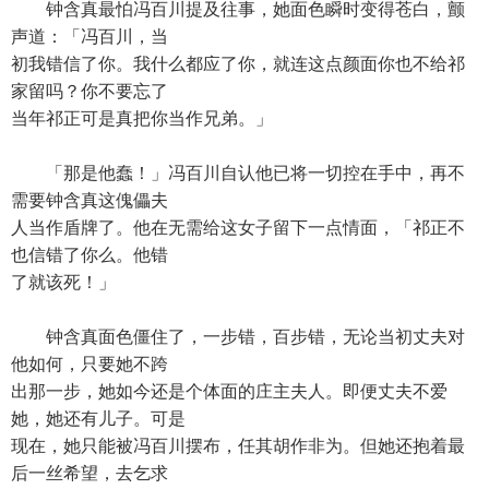
钟含真最怕冯百川提及往事，她面色瞬时变得苍白，颤
声道：「冯百川，当
初我错信了你。我什么都应了你，就连这点颜面你也不给祁
家留吗？你不要忘了
当年祁正可是真把你当作兄弟。」
「那是他蠢！」冯百川自认他已将一切控在手中，再不
需要钟含真这傀儡夫
人当作盾牌了。他在无需给这女子留下一点情面，「祁正不
也信错了你么。他错
了就该死！」
钟含真面色僵住了，一步错，百步错，无论当初丈夫对
他如何，只要她不跨
出那一步，她如今还是个体面的庄主夫人。即便丈夫不爱
她，她还有儿子。可是
现在，她只能被冯百川摆布，任其胡作非为。但她还抱着最
后一丝希望，去乞求