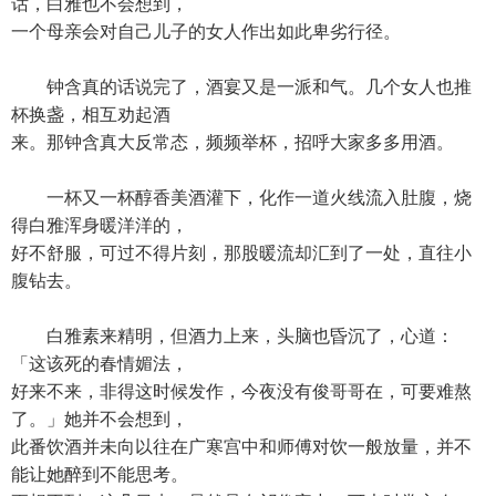
话，白雅也不会想到，
一个母亲会对自己儿子的女人作出如此卑劣行径。
钟含真的话说完了，酒宴又是一派和气。几个女人也推
杯换盏，相互劝起酒
来。那钟含真大反常态，频频举杯，招呼大家多多用酒。
一杯又一杯醇香美酒灌下，化作一道火线流入肚腹，烧
得白雅浑身暖洋洋的，
好不舒服，可过不得片刻，那股暖流却汇到了一处，直往小
腹钻去。
白雅素来精明，但酒力上来，头脑也昏沉了，心道：
「这该死的春情媚法，
好来不来，非得这时候发作，今夜没有俊哥哥在，可要难熬
了。」她并不会想到，
此番饮酒并未向以往在广寒宫中和师傅对饮一般放量，并不
能让她醉到不能思考。