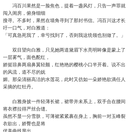
冯百川果然是一脸焦色，提着一盏风灯，只告一声罪就
闯入闺房，俯身细细
搜寻。不多时，果然在墙角寻到了那封书信。冯百川这才长
吁一口气，对白雅道：
「可真急死我了，幸亏找到了，否则我这统领也别做了。」
双目望向白雅，只见她两道黛眉下水亮明眸像是蒙上了
一层雾气，面色酡红，
娇挺琼鼻两扇鼻翼轻颤，红艳艳的樱桃小口半开着。说不出
的风流，道不尽的妩
媚。那朵清丽高洁的水莲花，此时又彷如一朵娇艳欲滴任人
采摘的红牡丹。
白雅身披一件轻薄长裙，裙带并未系上，双手合在腰间
将衣襟拉得严丝合缝。
虽然不显一分雪肤，可薄裙紧紧裹在身上，胸前一对玉峰裂
衣欲出，娇臀也是将
优美曲线显出。