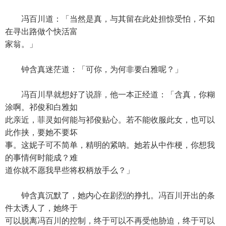
冯百川道：「当然是真，与其留在此处担惊受怕，不如
在寻出路做个快活富
家翁。」
钟含真迷茫道：「可你，为何非要白雅呢？」
冯百川早就想好了说辞，他一本正经道：「含真，你糊
涂啊。祁俊和白雅如
此亲近，菲灵如何能与祁俊贴心。若不能收服此女，也可以
此作挟，要她不要坏
事。这妮子可不简单，精明的紧呐。她若从中作梗，你想我
的事情何时能成？难
道你就不愿我早些将权柄放手么？」
钟含真沉默了，她内心在剧烈的挣扎。冯百川开出的条
件太诱人了，她终于
可以脱离冯百川的控制，终于可以不再受他胁迫，终于可以