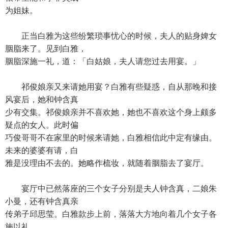
为姐妹。
正当白雅为这些纷繁琐事忧心的时候，夫人的贴身婢女
胭脂来了。见到白雅，
胭脂深施一礼，道：「白姑娘，夫人请您过去用宴。」
祁俊娘亲又来请她用宴？白雅有些疑惑，自从那晚和接
风宴后，她和钟含真
少有交集。祁俊娘亲并不喜欢她，她也不喜欢这个身上颇多
疑点的女人。此时偏
巧俊哥哥不在家里的时候来请她，白雅相信此中定有缘由。
未来的婆婆有请，白
雅是没理由不去的。她略作梳妆，就随着胭脂去了宴厅。
宴厅中已然落座的三个女子分别是夫人钟含真，二娘朱
小曼，还有钟含真亲
传弟子邱思莹。白雅款步上前，落落大方地向着几个女子各
施以礼。