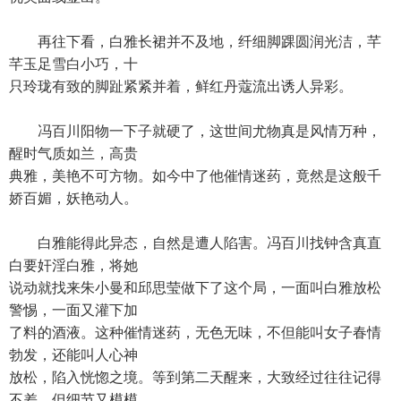
再往下看，白雅长裙并不及地，纤细脚踝圆润光洁，芊
芊玉足雪白小巧，十
只玲珑有致的脚趾紧紧并着，鲜红丹蔻流出诱人异彩。
冯百川阳物一下子就硬了，这世间尤物真是风情万种，
醒时气质如兰，高贵
典雅，美艳不可方物。如今中了他催情迷药，竟然是这般千
娇百媚，妖艳动人。
白雅能得此异态，自然是遭人陷害。冯百川找钟含真直
白要奸淫白雅，将她
说动就找来朱小曼和邱思莹做下了这个局，一面叫白雅放松
警惕，一面又灌下加
了料的酒液。这种催情迷药，无色无味，不但能叫女子春情
勃发，还能叫人心神
放松，陷入恍惚之境。等到第二天醒来，大致经过往往记得
不差，但细节又模模