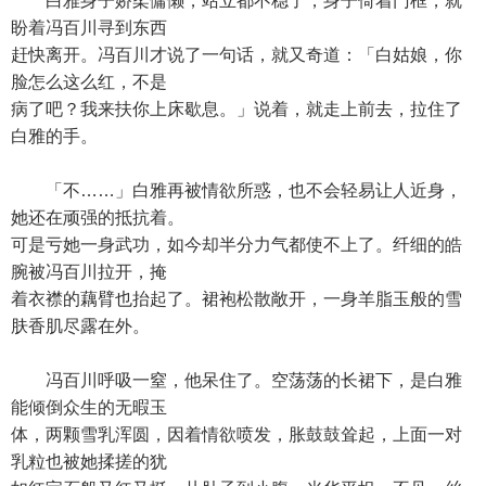
白雅身子娇柔慵懒，站立都不稳了，身子倚着门框，就
盼着冯百川寻到东西
赶快离开。冯百川才说了一句话，就又奇道：「白姑娘，你
脸怎么这么红，不是
病了吧？我来扶你上床歇息。」说着，就走上前去，拉住了
白雅的手。
「不……」白雅再被情欲所惑，也不会轻易让人近身，
她还在顽强的抵抗着。
可是亏她一身武功，如今却半分力气都使不上了。纤细的皓
腕被冯百川拉开，掩
着衣襟的藕臂也抬起了。裙袍松散敞开，一身羊脂玉般的雪
肤香肌尽露在外。
冯百川呼吸一窒，他呆住了。空荡荡的长裙下，是白雅
能倾倒众生的无暇玉
体，两颗雪乳浑圆，因着情欲喷发，胀鼓鼓耸起，上面一对
乳粒也被她揉搓的犹