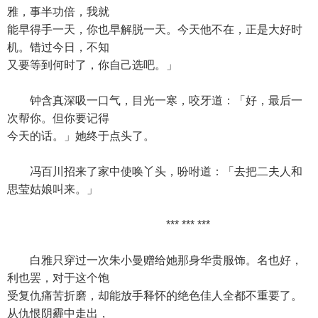
雅，事半功倍，我就
能早得手一天，你也早解脱一天。今天他不在，正是大好时
机。错过今日，不知
又要等到何时了，你自己选吧。」
钟含真深吸一口气，目光一寒，咬牙道：「好，最后一
次帮你。但你要记得
今天的话。」她终于点头了。
冯百川招来了家中使唤丫头，吩咐道：「去把二夫人和
思莹姑娘叫来。」
*** *** ***
白雅只穿过一次朱小曼赠给她那身华贵服饰。名也好，
利也罢，对于这个饱
受复仇痛苦折磨，却能放手释怀的绝色佳人全都不重要了。
从仇恨阴霾中走出，