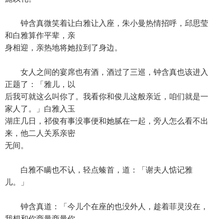
钟含真微笑着让白雅让入座，朱小曼热情招呼，邱思莹
和白雅算作平辈，亲
身相迎，亲热地将她拉到了身边。
女人之间的宴席也有酒，酒过了三巡，钟含真也该进入
正题了：「雅儿，以
后我可就这么叫你了。我看你和俊儿这般亲近，咱们就是一
家人了。」白雅入玉
湖庄几日，祁俊有事没事便和她腻在一起，旁人怎么看不出
来，他二人关系亲密
无间。
白雅不瞒也不认，轻点螓首，道：「谢夫人惦记雅
儿。」
钟含真道：「今儿个在座的也没外人，趁着菲灵没在，
我想和你商量商量你