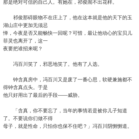
那是绝对可信的自己人。有她在，祁俊闹不出花样。
祁俊那碍眼物不在庄上了，他在这本就是他的天下的玉
湖山庄中更加无须忌
惮，今夜是否又能畅快一回呢？可惜，最让他动心的宝贝儿
菲灵也离开了，这一
夜要把谁招来呢？
冯百川笑了，邪恶地笑了。他有了人选。
钟含真房中，冯百川又是废了一番心思，软硬兼施都不
得钟含真点头。于是
他只好用出了最后的手段——威胁。
「含真，你不要忘了，当年的事情若是被你儿子知道
了。不要说你们做不得
母子，就是性命，只怕你也保不住吧？」冯百川阴恻恻道。