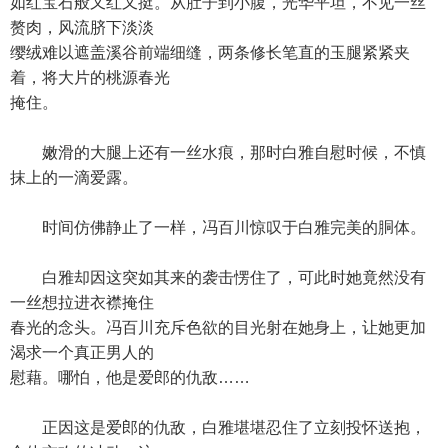
如红宝石般又红又挺。从肚子到小腹，光华平坦，不见一丝
赘肉，风流脐下淡淡
缨绒难以遮盖溪谷前端细缝，两条修长笔直的玉腿紧紧夹
着，将大片的桃源春光
掩住。
嫩滑的大腿上还有一丝水痕，那时白雅自慰时候，不慎
抹上的一滴爱露。
时间仿佛静止了一样，冯百川惊叹于白雅完美的胴体。
白雅却因这突如其来的袭击愣住了，可此时她竟然没有
一丝想拉进衣襟掩住
春光的念头。冯百川充斥色欲的目光射在她身上，让她更加
渴求一个真正男人的
慰藉。哪怕，他是爱郎的仇敌……
正因这是爱郎的仇敌，白雅堪堪忍住了立刻投怀送抱，