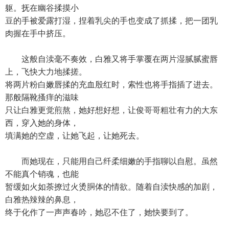
躯。抚在幽谷揉摸小
豆的手被爱露打湿，捏着乳尖的手也变成了抓揉，把一团乳
肉握在手中挤压。
这般自渎毫不奏效，白雅又将手掌覆在两片湿腻腻蜜唇
上，飞快大力地揉搓。
将两片粉白嫩唇揉的充血殷红时，索性也将手指插了进去。
那般隔靴搔痒的滋味
只让白雅更觉煎熬，她好想好想，让俊哥哥粗壮有力的大东
西，穿入她的身体，
填满她的空虚，让她飞起，让她死去。
而她现在，只能用自己纤柔细嫩的手指聊以自慰。虽然
不能真个销魂，也能
暂缓如火如荼撩过火烫胴体的情欲。随着自渎快感的加剧，
白雅热辣辣的鼻息，
终于化作了一声声春吟，她忍不住了，她快要到了。