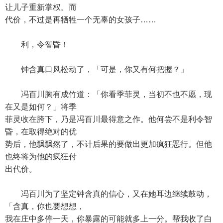
让儿子重新掌权。而
代价，不过是再牺牲一个无辜的女孩子……
利，令智昏！
钟含真口风松动了，「可是，你又有何把握？」
冯百川胸有成竹道：「你看季菲灵，当初不也不愿，现
在又是如何？」将季
菲灵收在胯下，乃是冯百川最得意之作。他何尝不是利令智
昏，在取得绝对的优
势后，他飘飘然了，不计后果的要做出更加疯狂恶行。但他
也终将为他的疯狂付
出代价。
冯百川为了坚定钟含真的信心，又在她耳边继续鼓动，
「含真，你也要想想，
我在庄中多停一天，你暴露的可能就多上一分。帮我收了白