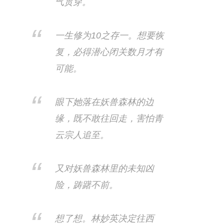
气贯穿。​
一生修为10之存一。想要恢
复，必得潜心闭关数月才有
可能。
眼下她落在妖兽森林的边
缘，既不敢往回走，害怕青
云宗人追至。
又对妖兽森林里的未知凶
险，踌躇不前。​
想了想。林妙英决定往西