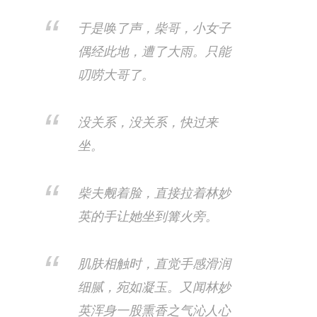
于是唤了声，柴哥，小女子
偶经此地​，遭了大雨。只能
叨唠大哥了。
没关系，没关系，快过来
坐。​
柴夫​觍着脸，直接拉着林妙
英的手让她坐到篝火旁。
肌肤相触时，直觉手感滑润
细腻，宛如凝玉。又闻林妙
英浑身一股熏香之气沁人心