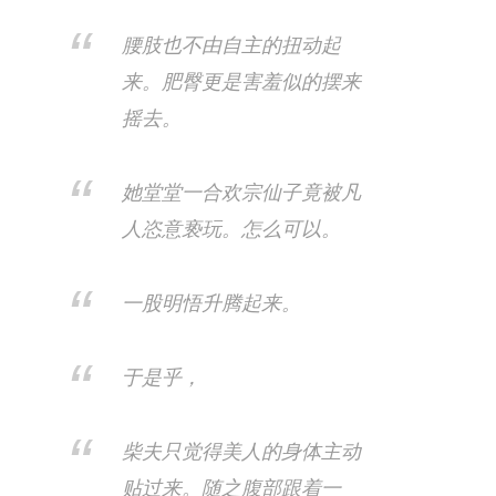
腰肢也不由自主的扭动起
来。肥臀更是害羞似的摆来
摇去。
她堂堂一合欢宗仙子竟被凡
人恣意亵玩。怎么可以。
一股明悟升腾起来。
于是乎，
柴夫只觉得美人的身体主动
贴过来。随之腹部跟着一