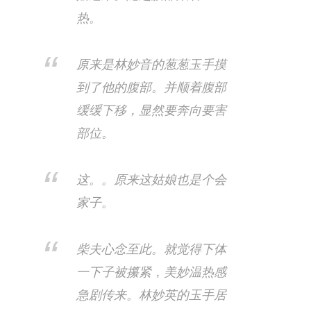
热。
原来是林妙音的葱葱玉手摸
到了他的腹部。并顺着腹部
缓缓下移，显然要奔向要害
部位。
这。。原来这姑娘也是个会
家子。
柴夫心念至此。就觉得下体
一下子被攥紧，美妙温热感
急剧传来。林妙英的玉手居