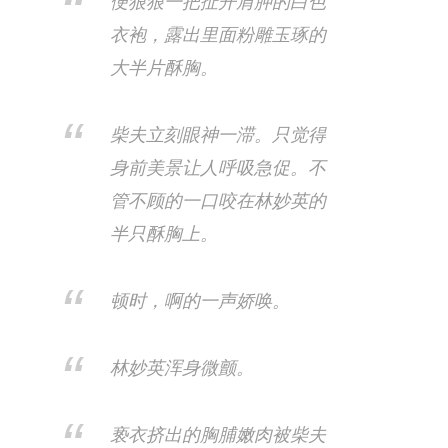
便狠狠一把扯开肩胛的白色
衣袍，露出里面粉雕玉琢的
大半片酥胸。
柴夫立刻眼神一滞。只觉得
身前美景让人呼吸急促。不
管不顾的一口咬在林妙英的
半只酥胸上。
顿时，啊的一声娇唤。
林妙英浑身微颤。
亵衣挤出的胸脯嫩肉被柴夫