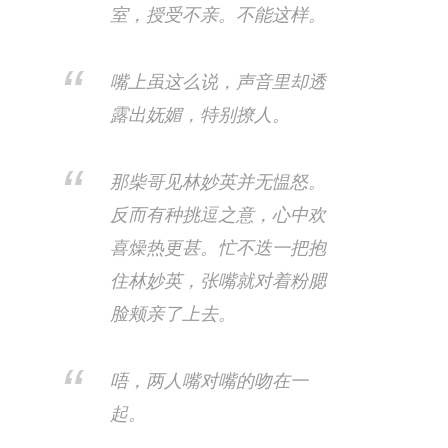
室，授受不亲。不能这样。
嘴上虽这么说，声音里却透
露出妩媚，特别撩人。
那柴哥见林妙英并无愠怒。
反而有种挑逗之意，心中欢
喜燥热更甚。忙不迭一把抱
住林妙英，张嘴就对着粉腮
脸颊亲了上去。
唔，两人嘴对嘴的吻在一
起。