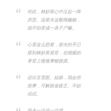
对此，林妙英心中泛起一阵
厌恶。这柴夫这般觊觎她，
就不怕变成一具干尸嘛。
心里这么想着，柴夫的手已
搭到林妙英肩背，在细腻的
脊背上慢慢摩梭抚摸。
还出言宽慰。姑娘，我会些
按摩，可解旅途疲乏。不妨
试试。
柴夫一边说一边摸。