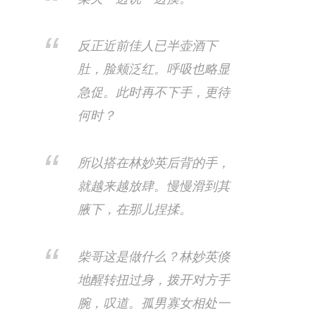
反正近前佳人已半壶酒下
肚，脸颊泛红。呼吸也略显
急促。此时再不下手，更待
何时？
所以搭在林妙英后背的手，
就越来越放肆。慢慢滑到其
腋下，在那儿捏揉。
柴哥这是做什么？林妙英倏
地醒转扭过身，拨开对方手
腕，叹道。孤男寡女相处一