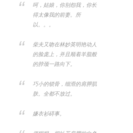
呵，姑娘，你别怨我，你长
得太像我的前妻。所
以。。。
柴夫又吻在林妙英明艳动人
的脸庞上，并且顺着羊脂般
的脖颈一路向下。
巧小的锁骨，细滑的肩胛肌
肤。全都不放过。
嫌衣衫碍事。