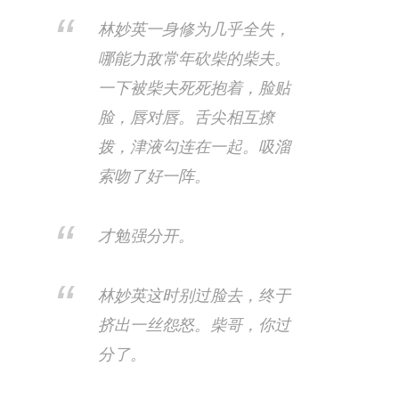
林妙英一身修为几乎全失，
哪能力敌常年砍柴的柴夫。
一下被柴夫死死抱着，脸贴
脸，唇对唇。舌尖相互撩
拨，津液勾连在一起。吸溜
索吻了好一阵。
才勉强分开。
林妙英这时别过脸去，终于
挤出一丝怨怒。柴哥，你过
分了。