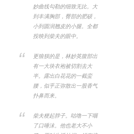
妙曲线勾勒的细致无比。大
到丰满胸部，臀部的肥硕，
小到圆润翘皮的小腿。全都
投映到柴夫的眼中。
更狼狈的是，林妙英腹部出
有一大块衣袍被切割去大
半。露出白花花的一截蛮
腰，似乎正弥散出一股香气
扑鼻而来。
柴夫梗起脖子。咕噜一下咽
了口唾沫。​他也老大不小