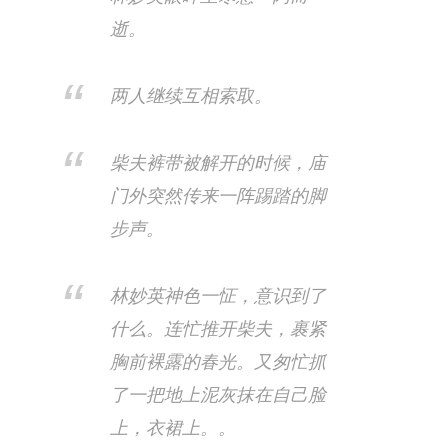
逝。
两人继续互相索取。
柴夫裤带被解开的时候，庙
门外突然传来一阵踢踏的脚
步声。
林妙英神色一怔，意识到了
什么。连忙推开柴夫，裹紧
胸前裸露的春光。又匆忙抓
了一把地上泥灰抹在自己脸
上，衣裙上。。