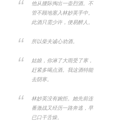
他从腰际掏出一壶烈酒。不
管不顾地塞入林妙英手中。
此酒只需少许，便易醉人。
所以柴夫诚心劝酒。
姑娘，你淋了大雨受了寒，
赶紧多喝点酒。我这酒特能
去阴寒。​
林妙英没有婉拒。她先前连
番激战又经历一路奔逃，早
已口干舌燥。