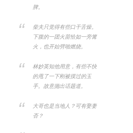
脾。
柴夫只觉得有些口干舌燥。
下腹的一团火苗恰如一旁篝
火，也开始劈啪燃烧。
林妙英知他用意​，有些不快
的甩了一下刚被摸过的玉
手。故意抛出话题道。
大哥也是当地人？可有娶妻
否？​