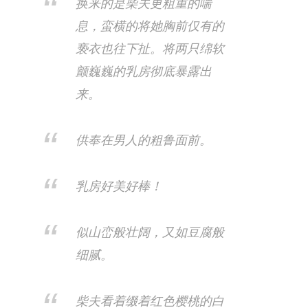
换来的是柴夫更粗重的喘
息，蛮横的将她胸前仅有的
亵衣也往下扯。将两只绵软
颤巍巍的乳房彻底暴露出
来。
供奉在男人的粗鲁面前。
乳房好美好棒！
似山峦般壮阔，又如豆腐般
细腻。
柴夫看着缀着红色樱桃的白