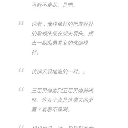
可赶不走我。是吧。
说着，像模像样的把灰扑扑
的脸颊依偎在柴夫肩头。摆
出一副痴男眷女的伉俪模
样。
仿佛天设地造的一对。。
三层男修凑到五层男修前嘀
咕。这女子真是这柴夫的妻
室？看着不像啊。