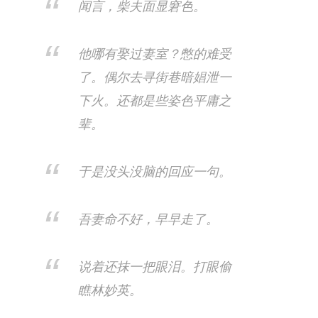
闻言，柴夫面显窘色。​
他哪有娶过妻室？憋的难受
了。偶尔去寻街巷暗娼泄一
下火。还都是些姿色平庸之
辈。
于是没头没脑的回应一句。
吾妻命不好，早早走了。
说着还抹一把眼泪。打眼偷
瞧林妙英。