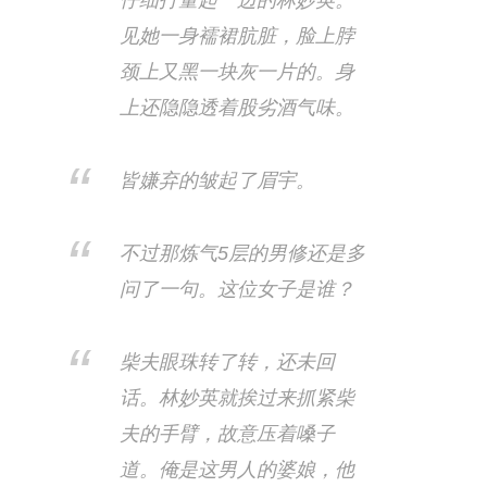
仔细打量起一边的林妙英。
见她一身襦裙肮脏，脸上脖
颈上又黑一块灰一片的。身
上还隐隐透着股劣酒气味。
皆嫌弃的皱起了眉宇。
不过那炼气5层的男修还是多
问了一句。这位女子是谁？
柴夫眼珠转了转，还未回
话。林妙英就挨过来抓紧柴
夫的手臂，故意压着嗓子
道。俺是这男人的婆娘，他