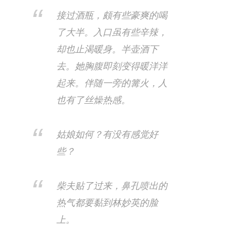
接过酒瓶，颇有些豪爽的喝
了大半。入口虽有些辛辣，
却也止渴暖身。半壶酒下
去。她胸腹即刻变得暖洋洋
起来。伴随一旁的篝火，人
也有了丝燥热感。
姑娘如何？有没有感觉好
些？
柴夫贴了过来，鼻孔喷出的
热气都要黏到林妙英的脸
上。