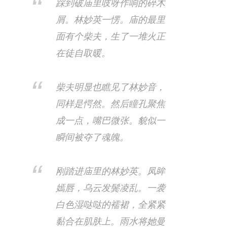
踩到破庙里吱呀作响的碎木
屑。林妙英一愣。​庙的最里
面有个柴夫，生了一堆火正
在徒自取暖。
柴夫明显也瞧见了林妙音，
同样是愕然。​然后瞳孔聚焦
成一点，嘴巴微张。貌似一
瞬间被夺了魂魄。
刚踏进庙里的林妙英。​凤眸
嫣唇，乌云发鬓凌乱。一袭
白色湿哒哒的襦裙，全紧紧
黏合在肌肤上。雨水将她曼