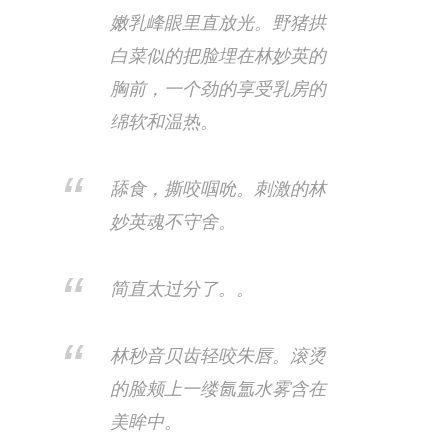
嫩乳峰眼里直放光。野猪拱
白菜似的把脸埋在林妙英的
胸前，一个劲的享受乳房的
绵软和温热。
舔食，撕咬啯吮。刺激的林
妙英魂不守舍。
简直太过分了。。
林秒音贝齿轻咬朱唇。滚烫
的脸颊上一缕氤氲水雾含在
美眸中。