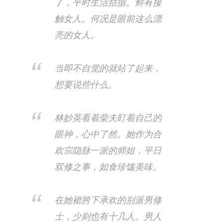
了，平时生活拮据。鲜有接
触女人。何况是眼前这么漂
亮的女人。
当即不自觉的就站了起来，
想要说些什么。
林妙英看着柴夫盯着自己的
眼神，心中了然​。她作为合
欢宗隐脉一派的师姐，平日
双修之事，如食珍馐美味。
在她裙胯下承欢的别派男修
士，少则也有十几人。男人