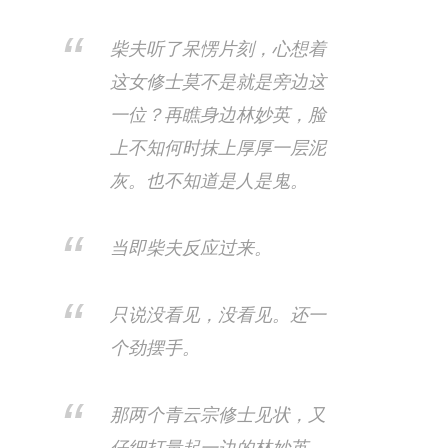
柴夫听了呆愣片刻，心想着
这女修士莫不是就是旁边这
一位？再瞧身边林妙英，脸
上不知何时抹上厚厚一层泥
灰。也不知道是人是鬼。
当即柴夫反应过来。
只说没看见，没看见。还一
个劲摆手。
那两个青云宗修士见状，又