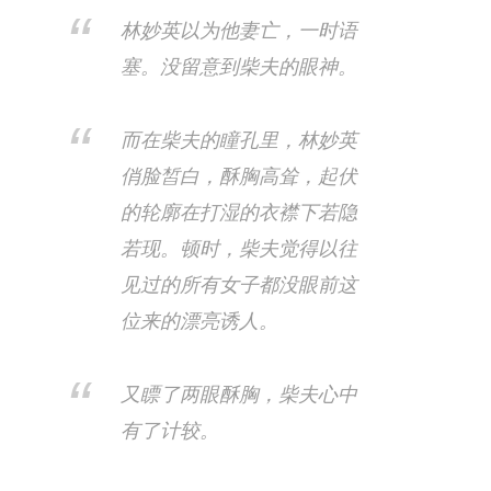
林妙英以为他妻亡，一时语
塞。没留意到柴夫的眼神。
而在柴夫的瞳孔里，林妙英
俏脸皙白，酥胸高耸，起伏
的轮廓在打湿的衣襟下若隐
若现。​顿时，柴夫觉得以往
见过的所有女子都没眼前这
位来的漂亮诱人。
又瞟了两眼酥胸，柴夫心中
有了计较。​