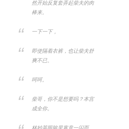
然开始反复套弄起柴夫的肉
棒来。
一下一下，
即使隔着衣裤，也让柴夫舒
爽不已。
呵呵。
柴哥，你不是想要吗？本宫
成全你。
林妙英眼眸里寒意一闪而