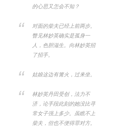
的心思又怎会不知？
对面的柴夫已经上前两步。
瞥见林妙英确实是孤身一
人，色胆滋生。向林妙英招
了招手。
姑娘这边有篝火，过来坐。​
林妙英丹田受创，法力不
济，论手段此刻的她没比寻
常女子强上多少。虽瞧不上
柴夫，但也不便得罪对方。