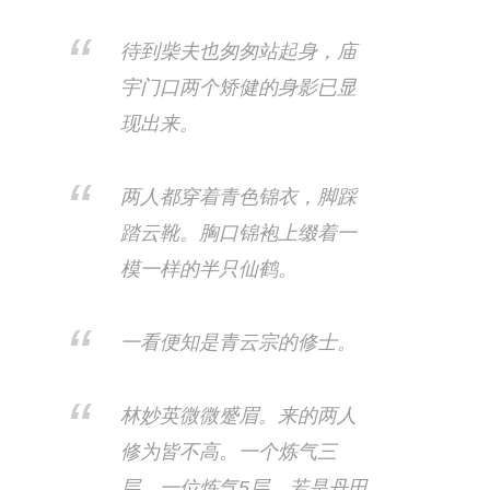
待到柴夫也匆匆站起身，庙
宇门口两个矫健的身影已显
现出来。
两人都穿着青色锦衣，脚踩
踏云靴。胸口锦袍上缀着一
模一样的半只仙鹤。
一看便知是青云宗的修士。
林妙英微微蹙眉。来的两人
修为皆不高。一个炼气三
层，一位炼气5层。若是丹田