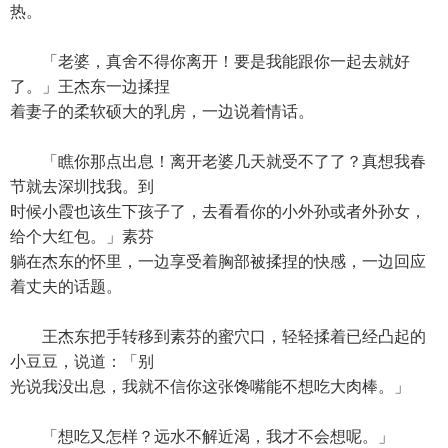
热。
「老婆，真舍不得你离开！要是我能跟你一起去就好
了。」王杰东一边揉捏
着妻子的柔软硕大的乳房，一边说着情话。
「瞧你那点出息！离开老婆几天就受不了了？真想我春
节就去深圳找我。到
时候小霞也该生下孩子了，去看看你的小外孙或者外孙女，
给个大红包。」素芬
躺在杰东的怀里，一边享受着胸部被揉捏的快感，一边回应
着丈夫的话题。
王杰东把手转移到素芬的蜜穴口，轻轻揉着已经凸起的
小豆豆，说道：「别
光说我没出息，我就不信你这张馋嘴能不想吃大肉棒。」
「想吃又怎样？远水不解近渴，我才不会想呢。」