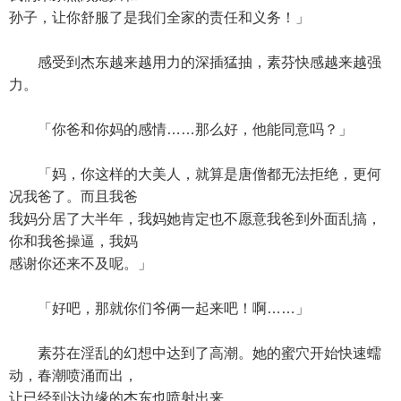
孙子，让你舒服了是我们全家的责任和义务！」
感受到杰东越来越用力的深插猛抽，素芬快感越来越强
力。
「你爸和你妈的感情……那么好，他能同意吗？」
「妈，你这样的大美人，就算是唐僧都无法拒绝，更何
况我爸了。而且我爸
我妈分居了大半年，我妈她肯定也不愿意我爸到外面乱搞，
你和我爸操逼，我妈
感谢你还来不及呢。」
「好吧，那就你们爷俩一起来吧！啊……」
素芬在淫乱的幻想中达到了高潮。她的蜜穴开始快速蠕
动，春潮喷涌而出，
让已经到达边缘的杰东也喷射出来。