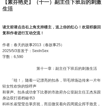
【素芬艳史】（十一）副主任下班后的刺激
生活
读文前请点击右上角支持楼主，送上你的红心！欢迎积极回
复和作者进行互动交流！
作者：春天的故事2013（春故事25）
2025/5/3首发于：SexInSex
字数：6,590
第十一章：副主任下班后的刺激生活
「哇！」随着一记漂亮的扣杀，羽毛球场边传来一片年
轻女性欢快的惊呼声
和掌声。扣杀成功拿下比赛的市政府办公室副主任王杰东跟
身边双打搭档秘书3
科科长崔莹莹击掌庆祝，而后微笑着向四周观众挥手致意，