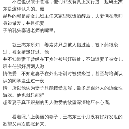
不过也仅限于意淫，他们都没有真正实行过，起码王杰
东是这样认为的。最
越界的就是趁女儿班主任来家里吃饭酒醉后，夫妻俩在老师
身边做爱，并且把妻
子的乳头塞进老师的嘴里。
就王杰东所知，姜素芬只是被人揩过油，被下药猥亵
过，被女婿迷奸过。他
并不知道妻子曾经在下乡时被强奸破处，不知道妻子被女儿
班主任强奸后两人激
情做爱，不知道妻子在外出培训时被猥亵过，甚至与培训认
识的同学发生过一夜
情。所以他认为妻子只能接受意淫，最多是跟外人的边缘性
游戏。他也就只能把
想看妻子真正跟别的男人做爱的欲望深深地压在心底。
看着照片上美丽的妻子，王杰东三个月没有好好发泄的
欲望又再次膨胀起来。