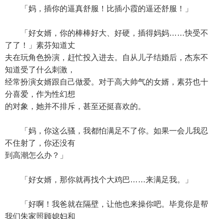
「妈，插你的逼真舒服！比插小霞的逼还舒服！」
「好女婿，你的棒棒好大、好硬，插得妈妈……快受不
了了！」素芬知道丈
夫在玩角色扮演，赶忙投入进去。自从儿子结婚后，杰东不
知道受了什么刺激，
经常扮演女婿跟自己做爱。对于高大帅气的女婿，素芬也十
分喜爱，作为性幻想
的对象，她并不排斥，甚至还挺喜欢的。
「妈，你这么骚，我都怕满足不了你。如果一会儿我忍
不住射了，你还没有
到高潮怎么办？」
「好女婿，那你就再找个大鸡巴……来满足我。」
「好啊！我爸就在隔壁，让他也来操你吧。毕竟你是帮
我们朱家照顾媳妇和