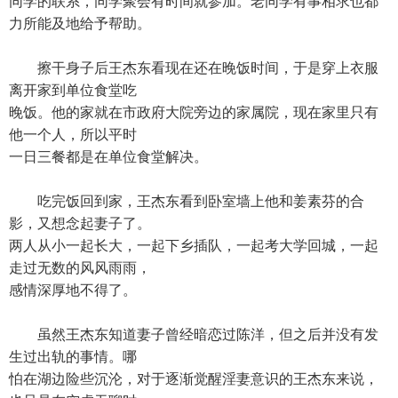
同学的联系，同学聚会有时间就参加。老同学有事相求也都
力所能及地给予帮助。
擦干身子后王杰东看现在还在晚饭时间，于是穿上衣服
离开家到单位食堂吃
晚饭。他的家就在市政府大院旁边的家属院，现在家里只有
他一个人，所以平时
一日三餐都是在单位食堂解决。
吃完饭回到家，王杰东看到卧室墙上他和姜素芬的合
影，又想念起妻子了。
两人从小一起长大，一起下乡插队，一起考大学回城，一起
走过无数的风风雨雨，
感情深厚地不得了。
虽然王杰东知道妻子曾经暗恋过陈洋，但之后并没有发
生过出轨的事情。哪
怕在湖边险些沉沦，对于逐渐觉醒淫妻意识的王杰东来说，