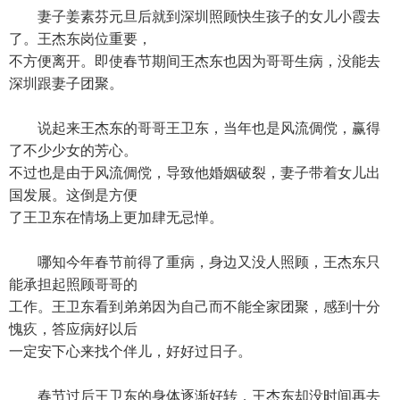
妻子姜素芬元旦后就到深圳照顾快生孩子的女儿小霞去
了。王杰东岗位重要，
不方便离开。即使春节期间王杰东也因为哥哥生病，没能去
深圳跟妻子团聚。
说起来王杰东的哥哥王卫东，当年也是风流倜傥，赢得
了不少少女的芳心。
不过也是由于风流倜傥，导致他婚姻破裂，妻子带着女儿出
国发展。这倒是方便
了王卫东在情场上更加肆无忌惮。
哪知今年春节前得了重病，身边又没人照顾，王杰东只
能承担起照顾哥哥的
工作。王卫东看到弟弟因为自己而不能全家团聚，感到十分
愧疚，答应病好以后
一定安下心来找个伴儿，好好过日子。
春节过后王卫东的身体逐渐好转，王杰东却没时间再去