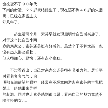
也改变不了９０年代
下岗的命运。２２岁就结婚生子，现在还不到４６岁的朱启
明，已经在家当主夫
好几年了。
一起生活两个月，素芬早就发现启明对自己感兴趣了。
对于这个比自己小两
岁的亲家公，素芬还是挺有好感的。虽然个子不算太高，也
没有杰东那么强壮，
但人很细心、勤快，还有点小幽默。
不过看得出，自己对亲家公还是很有吸引力的。尽管平
时看着客客气气，启
明那充满欲望的眼神，经常在不经意间游离在素芬的丰乳肥
臀上，给她带来异样
的刺激。同时也让素芬感到很欣慰，看来自己的魅力竟然不
输年轻的女儿。