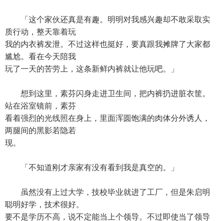
「这个家伙还真是有趣。明明对我感兴趣却不敢采取实
质行动，整天靠着玩
我的内衣裤发泄。不过这样也挺好，要真跟我摊牌了大家都
尴尬。看在今天陪我
玩了一天的苦劳上，这条新鲜内裤就让他玩吧。」
想到这里，素芬闪身走进卫生间，把内裤扔进脏衣筐。
站在浴室镜前，素芬
看着强烈的光线照在身上，里面浑圆饱满的肉体分外诱人，
两腿间的黑影若隐若
现。
「不知道刚才亲家有没有看到我是真空的。」
虽然没有上过大学，技校毕业就进了工厂，但是朱启明
聪明好学，技术很好。
要不是学历不高，说不定能当上个领导。不过即使当了领导