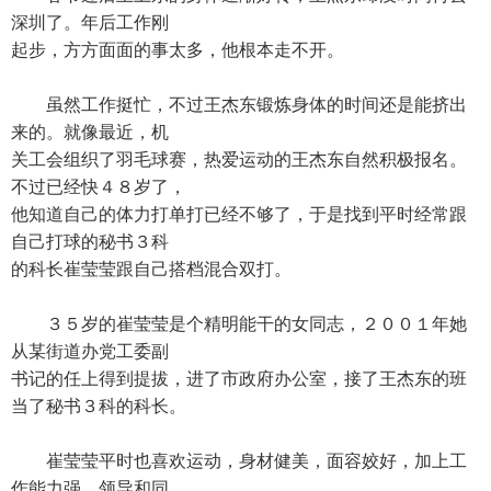
深圳了。年后工作刚
起步，方方面面的事太多，他根本走不开。
虽然工作挺忙，不过王杰东锻炼身体的时间还是能挤出
来的。就像最近，机
关工会组织了羽毛球赛，热爱运动的王杰东自然积极报名。
不过已经快４８岁了，
他知道自己的体力打单打已经不够了，于是找到平时经常跟
自己打球的秘书３科
的科长崔莹莹跟自己搭档混合双打。
３５岁的崔莹莹是个精明能干的女同志，２００１年她
从某街道办党工委副
书记的任上得到提拔，进了市政府办公室，接了王杰东的班
当了秘书３科的科长。
崔莹莹平时也喜欢运动，身材健美，面容姣好，加上工
作能力强，领导和同