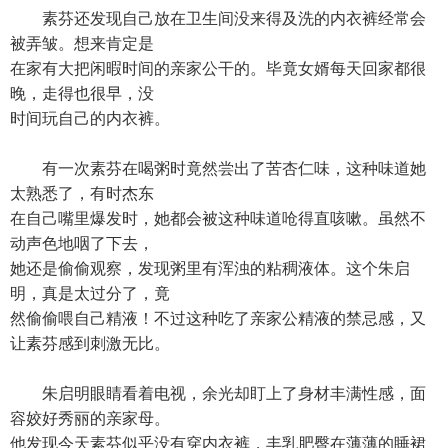
素芬还发现自己放在卫生间没来得及洗的内衣裤经常会
被弄皱。想来肯定是
在家有大把闲暇时间的亲家公干的。毕竟女婿每天回家都很
晚，走得也很早，没
时间玩自己的内衣裤。
有一次素芬在喝粥时竟然尝出了苦杏仁味，这种味道她
太熟悉了，有时杰东
在自己嘴里爆发时，她都会被这种味道呛得直咳嗽。虽然不
动声色地咽了下去，
她还是偷偷观察，发现粥里有浑浊的粘稠液体。这个朱启
明，真是太过分了，竟
然偷偷喂自己精液！不过这种吃了亲家公精液的禁忌感，又
让素芬感到刺激无比。
朱启明眼睛看着电视，余光却盯上了身材丰满性感，面
容姣好秀丽的亲家母。
他发现今天素芬似乎没有穿内衣裤，丰乳肥臀在薄薄的睡裙