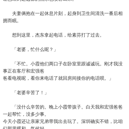
夫妻俩抱在一起休息片刻，起身到卫生间清洗一番后相
拥而眠。
想到这里，杰东拿起电话，给素芬打了过去。
「老婆，忙什么呢？」
「不忙。小霞他们两口子在卧室里跟诚诚玩。刚才我没
事正在客厅和宏强爸
爸看电视呢，看你来电话了就回房间接你的电话呗。」
「老婆辛苦了！」
「没什么辛苦的。晚上小霞带孩子。白天我和宏强爸爸
一起帮忙，没多少事。
今天小霞还让亲家兄弟带我出去玩了。深圳确实不错，比咱
们那里暖和，气候好，