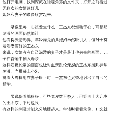
他打开电脑，找到深藏在隐秘角落的文件夹，打开之前看过
无数次的女婿迷奸儿
媳妇和妻子的录像欣赏起来。
录像里每一步该发生什么，王杰东都烂熟于心，可是那
刺激的画面仍然能让
他看得激情澎湃。年轻漂亮的儿媳妇虽然吸引人，但对于有
着淫妻癖好的王杰东
来说，女婿占有自己深爱的妻子才是最让他兴奋的画面。儿
子在昏睡中插入母亲，
这样违反伦常的画面也让对血亲乱伦无感的王杰东感到异常
刺激。当屏幕上小朱
挺着大肉棒射在妻子脸上时，王杰东也兴奋地射出了自己的
精华。
虽说保养地很好，可毕竟岁数不饶人，已经四十大几岁
的王杰东，平时也只
有这样的刺激才能充分地硬起来。年轻时看看录像、Ｈ文就