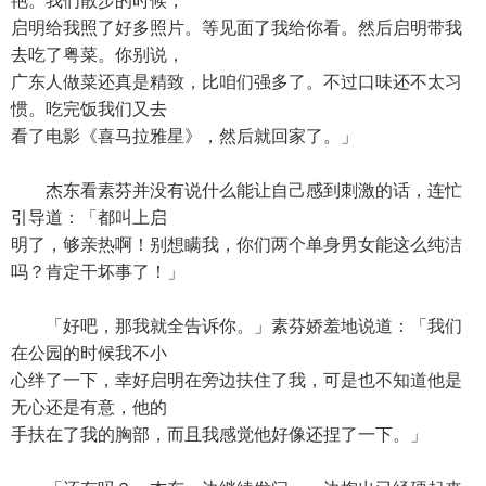
艳。我们散步的时候，
启明给我照了好多照片。等见面了我给你看。然后启明带我
去吃了粤菜。你别说，
广东人做菜还真是精致，比咱们强多了。不过口味还不太习
惯。吃完饭我们又去
看了电影《喜马拉雅星》，然后就回家了。」
杰东看素芬并没有说什么能让自己感到刺激的话，连忙
引导道：「都叫上启
明了，够亲热啊！别想瞒我，你们两个单身男女能这么纯洁
吗？肯定干坏事了！」
「好吧，那我就全告诉你。」素芬娇羞地说道：「我们
在公园的时候我不小
心绊了一下，幸好启明在旁边扶住了我，可是也不知道他是
无心还是有意，他的
手扶在了我的胸部，而且我感觉他好像还捏了一下。」