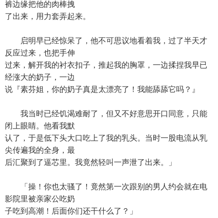
裤边缘把他的肉棒拽
了出来，用力套弄起来。
启明早已经惊呆了，他不可思议地看着我，过了半天才
反应过来，也把手伸
过来，解开我的衬衣扣子，推起我的胸罩，一边揉捏我早已
经涨大的奶子，一边
说『素芬姐，你的奶子真是太漂亮了！我能舔舔它吗？』
我当时已经饥渴难耐了，但又不好意思开口同意，只能
闭上眼睛。他看我默
认了，于是低下头大口吃上了我的乳头。当时一股电流从乳
尖传遍我的全身，最
后汇聚到了逼芯里。我竟然轻叫一声泄了出来。」
「操！你也太骚了！竟然第一次跟别的男人约会就在电
影院里被亲家公吃奶
子吃到高潮！后面你们还干什么了？」