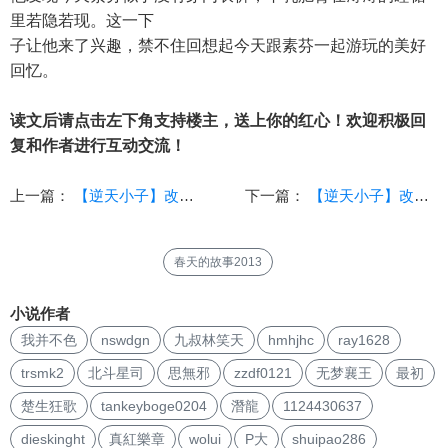
里若隐若现。这一下
子让他来了兴趣，禁不住回想起今天跟素芬一起游玩的美好
回忆。
读文后请点击左下角支持楼主，送上你的红心！欢迎积极回
复和作者进行互动交流！
上一篇：
【逆天小子】改编版-背德熟女王慧芳的无助（上）
下一篇：
【逆天小子】改编版-背德熟女王慧芳的无助-下
春天的故事2013
小说作者
我并不色
nswdgn
九叔林笑天
hmhjhc
ray1628
trsmk2
北斗星司
思無邪
zzdf0121
无梦襄王
最初
楚生狂歌
tankeyboge0204
潛龍
1124430637
dieskinght
真紅樂章
wolui
P大
shuipao286