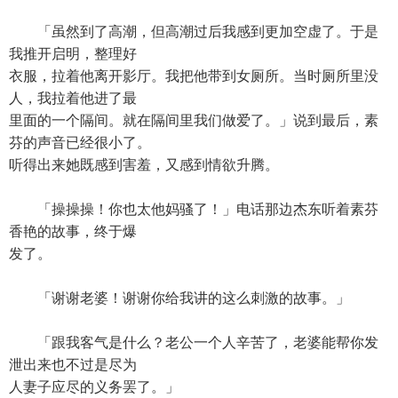
「虽然到了高潮，但高潮过后我感到更加空虚了。于是
我推开启明，整理好
衣服，拉着他离开影厅。我把他带到女厕所。当时厕所里没
人，我拉着他进了最
里面的一个隔间。就在隔间里我们做爱了。」说到最后，素
芬的声音已经很小了。
听得出来她既感到害羞，又感到情欲升腾。
「操操操！你也太他妈骚了！」电话那边杰东听着素芬
香艳的故事，终于爆
发了。
「谢谢老婆！谢谢你给我讲的这么刺激的故事。」
「跟我客气是什么？老公一个人辛苦了，老婆能帮你发
泄出来也不过是尽为
人妻子应尽的义务罢了。」