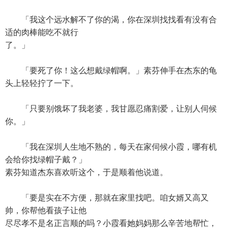
「我这个远水解不了你的渴，你在深圳找找看有没有合
适的肉棒能吃不就行
了。」
「要死了你！这么想戴绿帽啊。」素芬伸手在杰东的龟
头上轻轻拧了一下。
「只要别饿坏了我老婆，我甘愿忍痛割爱，让别人伺候
你。」
「我在深圳人生地不熟的，每天在家伺候小霞，哪有机
会给你找绿帽子戴？」
素芬知道杰东喜欢听这个，于是顺着他说道。
「要是实在不方便，那就在家里找吧。咱女婿又高又
帅，你帮他看孩子让他
尽尽孝不是名正言顺的吗？小霞看她妈妈那么辛苦地帮忙，