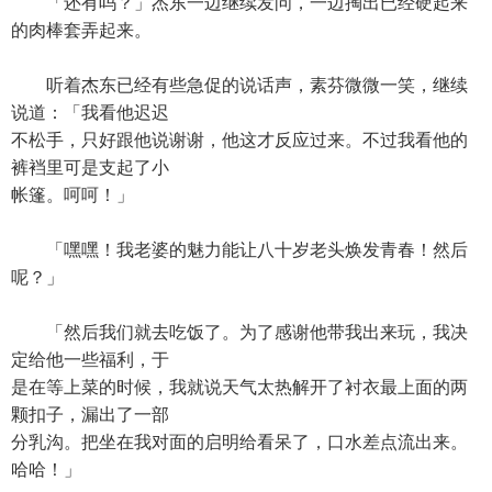
「还有吗？」杰东一边继续发问，一边掏出已经硬起来
的肉棒套弄起来。
听着杰东已经有些急促的说话声，素芬微微一笑，继续
说道：「我看他迟迟
不松手，只好跟他说谢谢，他这才反应过来。不过我看他的
裤裆里可是支起了小
帐篷。呵呵！」
「嘿嘿！我老婆的魅力能让八十岁老头焕发青春！然后
呢？」
「然后我们就去吃饭了。为了感谢他带我出来玩，我决
定给他一些福利，于
是在等上菜的时候，我就说天气太热解开了衬衣最上面的两
颗扣子，漏出了一部
分乳沟。把坐在我对面的启明给看呆了，口水差点流出来。
哈哈！」