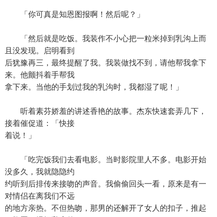
「你可真是知恩图报啊！然后呢？」
「然后就是吃饭。我装作不小心把一粒米掉到乳沟上而
且没发现。启明看到
后犹豫再三，最终提醒了我。我装做找不到，请他帮我拿下
来。他颤抖着手帮我
拿下来。当他的手划过我的乳沟时，我都湿了呢！」
听着素芬娇羞的讲述香艳的故事。杰东快速套弄几下，
接着催促道：「快接
着说！」
「吃完饭我们去看电影。当时影院里人不多。电影开始
没多久，我就隐隐约
约听到后排传来接吻的声音。我偷偷回头一看，原来是有一
对情侣在离我们不远
的地方亲热。不但热吻，那男的还解开了女人的扣子，推起