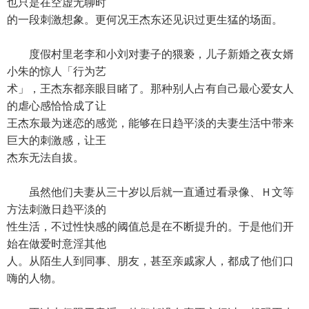
也只是在空虚无聊时
的一段刺激想象。更何况王杰东还见识过更生猛的场面。
度假村里老李和小刘对妻子的猥亵，儿子新婚之夜女婿
小朱的惊人「行为艺
术」，王杰东都亲眼目睹了。那种别人占有自己最心爱女人
的虐心感恰恰成了让
王杰东最为迷恋的感觉，能够在日趋平淡的夫妻生活中带来
巨大的刺激感，让王
杰东无法自拔。
虽然他们夫妻从三十岁以后就一直通过看录像、Ｈ文等
方法刺激日趋平淡的
性生活，不过性快感的阈值总是在不断提升的。于是他们开
始在做爱时意淫其他
人。从陌生人到同事、朋友，甚至亲戚家人，都成了他们口
嗨的人物。