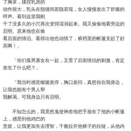
了胸罩，揉捏乳房的
动作很大，乳头在指缝间若隐若现，女人慢慢发出了舒服的
哼声。看到这里我刚
干了没多久的小穴再次变得湿润起来。我又偷偷地看旁边的
启明。原来他也在偷
看后面的情侣。看得出他也动情了，裤裆里的帐篷支起了好
高啊！」
「你们孤男寡女在一起，又受了后面情侣的刺激，肯定
发生了什么吧？」
「我当时感觉喉咙发痒，胸口发闷，真想你在我身边，
让我也能有个男人帮
我解渴。可我身边只有启明。
不知怎么的，我竟然鬼使神差地把手放在了他的小帐篷
上，感受到他鸡巴的
坚挺，让我更加失去理智，干脆拉开他裤子的拉链，从他内