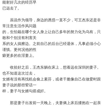
能射好几次的经历早
已远去了。
虽说作为领导，身边的诱惑一直不少，可王杰东还是非
常注意生活作风问题
的，生怕栽在哪个女人身上让自己多年的努力化为乌有，只
敢和个别没有利害关
系的女人搞擦边。之前自己的后台已经退休，凡事必须小心
谨慎。更何况他的性
癖更多的在淫妻上。
收拾好之后，王杰东躺在床上，想着远在深圳的妻子。
也不知道这次过去，
女婿有没有再找机会偷上素芬，或者干脆像自己在做爱时跟
妻子说的那些荤话一
样，妻子与女婿勾搭成奸。
那是妻子出发前一天晚上，夫妻俩上床后搂抱在一起亲