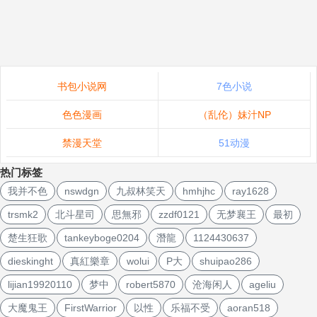
书包小说网
7色小说
色色漫画
（乱伦）妹汁NP
禁漫天堂
51动漫
热门标签
我并不色
nswdgn
九叔林笑天
hmhjhc
ray1628
trsmk2
北斗星司
思無邪
zzdf0121
无梦襄王
最初
楚生狂歌
tankeyboge0204
潛龍
1124430637
dieskinght
真紅樂章
wolui
P大
shuipao286
lijian19920110
梦中
robert5870
沧海闲人
ageliu
大魔鬼王
FirstWarrior
以性
乐福不受
aoran518