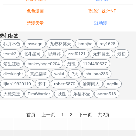
色色漫画
（乱伦）妹汁NP
禁漫天堂
51动漫
热门标签
我并不色
nswdgn
九叔林笑天
hmhjhc
ray1628
trsmk2
北斗星司
思無邪
zzdf0121
无梦襄王
最初
楚生狂歌
tankeyboge0204
潛龍
1124430637
dieskinght
真紅樂章
wolui
P大
shuipao286
lijian19920110
梦中
robert5870
沧海闲人
ageliu
大魔鬼王
FirstWarrior
以性
乐福不受
aoran518
文
章
首页
上一页
1
2
下一页
共2页
导
航