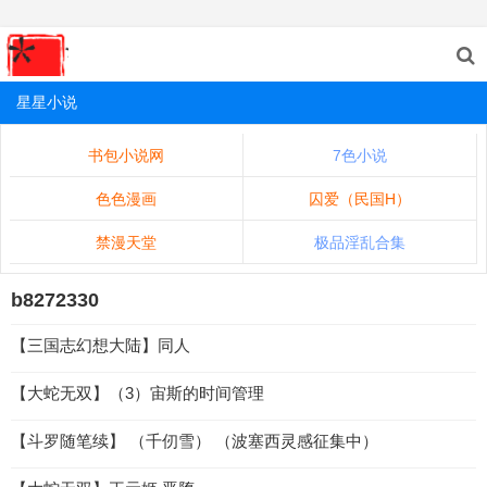
星星小说
书包小说网
7色小说
色色漫画
囚爱（民国H）
禁漫天堂
极品淫乱合集
b8272330
【三国志幻想大陆】同人
【大蛇无双】（3）宙斯的时间管理
【斗罗随笔续】 （千仞雪） （波塞西灵感征集中）