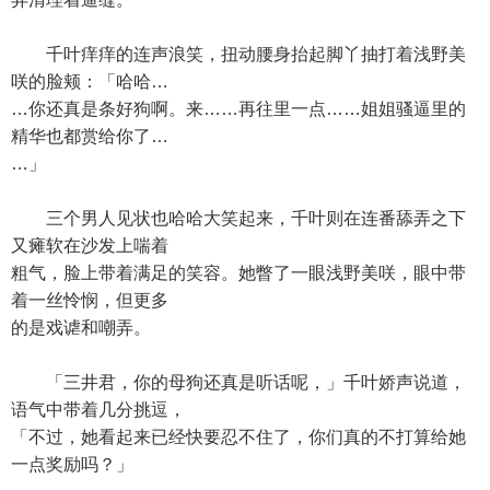
千叶痒痒的连声浪笑，扭动腰身抬起脚丫抽打着浅野美
咲的脸颊：「哈哈…
…你还真是条好狗啊。来……再往里一点……姐姐骚逼里的
精华也都赏给你了…
…」
三个男人见状也哈哈大笑起来，千叶则在连番舔弄之下
又瘫软在沙发上喘着
粗气，脸上带着满足的笑容。她瞥了一眼浅野美咲，眼中带
着一丝怜悯，但更多
的是戏谑和嘲弄。
「三井君，你的母狗还真是听话呢，」千叶娇声说道，
语气中带着几分挑逗，
「不过，她看起来已经快要忍不住了，你们真的不打算给她
一点奖励吗？」