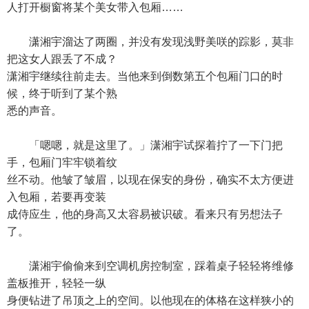
人打开橱窗将某个美女带入包厢……
潇湘宇溜达了两圈，并没有发现浅野美咲的踪影，莫非
把这女人跟丢了不成？
潇湘宇继续往前走去。当他来到倒数第五个包厢门口的时
候，终于听到了某个熟
悉的声音。
「嗯嗯，就是这里了。」潇湘宇试探着拧了一下门把
手，包厢门牢牢锁着纹
丝不动。他皱了皱眉，以现在保安的身份，确实不太方便进
入包厢，若要再变装
成侍应生，他的身高又太容易被识破。看来只有另想法子
了。
潇湘宇偷偷来到空调机房控制室，踩着桌子轻轻将维修
盖板推开，轻轻一纵
身便钻进了吊顶之上的空间。以他现在的体格在这样狭小的