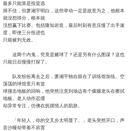
最多只能算是投篮选
择不佳，但萧湘宇明白，这些举动一定是故意为之，他根本
就没想得分，根本就
没想赢下比赛。包括隆知岩造，最后时刻有意压慢了出手速
度，即便三分投进也
只能被判无效。
这两个内鬼，究竟是赌球了？还是另有什么图谋？这也
只能日后慢慢打探了。
队友纷纷离去之后，萧湘宇独自留在了训练馆加练。空
荡荡的球馆里只有篮
球撞击地板的回响，他突然注意到场边有个瘸腿老头在擦拭
地板。老人动作迟缓
却异常专注，仿佛在抚摸情人的肌肤。
「年轻人，你的交叉步太明显了。」老头突然开口，声
音沙哑却带着不容置