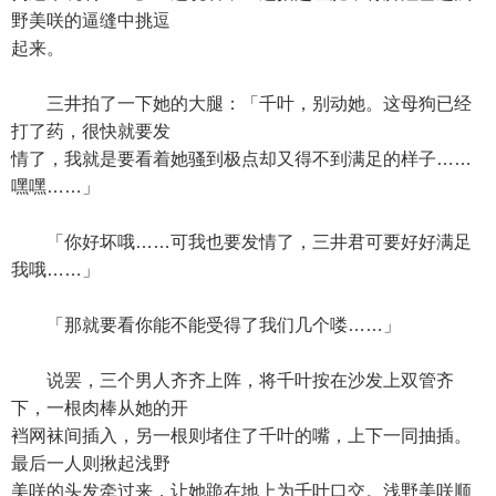
野美咲的逼缝中挑逗
起来。
三井拍了一下她的大腿：「千叶，别动她。这母狗已经
打了药，很快就要发
情了，我就是要看着她骚到极点却又得不到满足的样子……
嘿嘿……」
「你好坏哦……可我也要发情了，三井君可要好好满足
我哦……」
「那就要看你能不能受得了我们几个喽……」
说罢，三个男人齐齐上阵，将千叶按在沙发上双管齐
下，一根肉棒从她的开
裆网袜间插入，另一根则堵住了千叶的嘴，上下一同抽插。
最后一人则揪起浅野
美咲的头发牵过来，让她跪在地上为千叶口交。浅野美咲顺