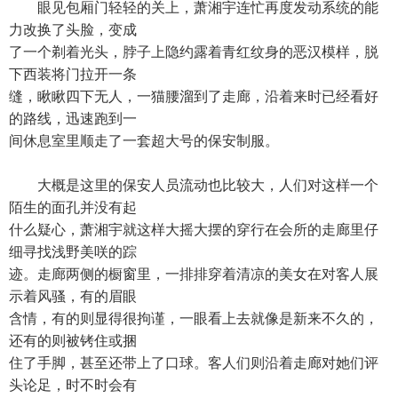
眼见包厢门轻轻的关上，萧湘宇连忙再度发动系统的能
力改换了头脸，变成
了一个剃着光头，脖子上隐约露着青红纹身的恶汉模样，脱
下西装将门拉开一条
缝，瞅瞅四下无人，一猫腰溜到了走廊，沿着来时已经看好
的路线，迅速跑到一
间休息室里顺走了一套超大号的保安制服。
大概是这里的保安人员流动也比较大，人们对这样一个
陌生的面孔并没有起
什么疑心，萧湘宇就这样大摇大摆的穿行在会所的走廊里仔
细寻找浅野美咲的踪
迹。走廊两侧的橱窗里，一排排穿着清凉的美女在对客人展
示着风骚，有的眉眼
含情，有的则显得很拘谨，一眼看上去就像是新来不久的，
还有的则被铐住或捆
住了手脚，甚至还带上了口球。客人们则沿着走廊对她们评
头论足，时不时会有