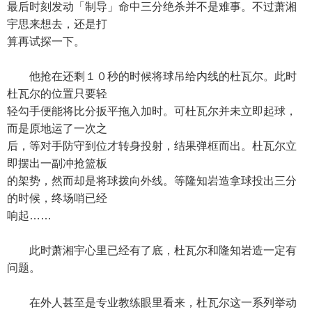
最后时刻发动「制导」命中三分绝杀并不是难事。不过萧湘
宇思来想去，还是打
算再试探一下。
他抢在还剩１０秒的时候将球吊给内线的杜瓦尔。此时
杜瓦尔的位置只要轻
轻勾手便能将比分扳平拖入加时。可杜瓦尔并未立即起球，
而是原地运了一次之
后，等对手防守到位才转身投射，结果弹框而出。杜瓦尔立
即摆出一副冲抢篮板
的架势，然而却是将球拨向外线。等隆知岩造拿球投出三分
的时候，终场哨已经
响起……
此时萧湘宇心里已经有了底，杜瓦尔和隆知岩造一定有
问题。
在外人甚至是专业教练眼里看来，杜瓦尔这一系列举动