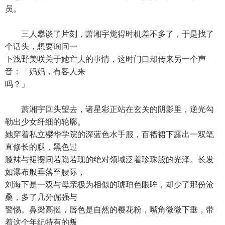
员。
三人攀谈了片刻，萧湘宇觉得时机差不多了，于是找了
个话头，想要询问一
下浅野美咲关于她亡夫的事情，这时门口却传来另一个声
音：「妈妈，有客人来
吗？」
萧湘宇回头望去，诸星彩正站在玄关的阴影里，逆光勾
勒出少女纤细的轮廓。
她穿着私立樱华学院的深蓝色水手服，百褶裙下露出一双笔
直修长的腿，黑色过
膝袜与裙摆间若隐若现的绝对领域泛着珍珠般的光泽。长发
如瀑布般垂落至腰际，
刘海下是一双与母亲极为相似的琥珀色眼眸，却少了那份沧
桑，多了几分倔强与
警惕。鼻梁高挺，唇色是自然的樱花粉，嘴角微微下垂，带
着这个年纪特有的叛