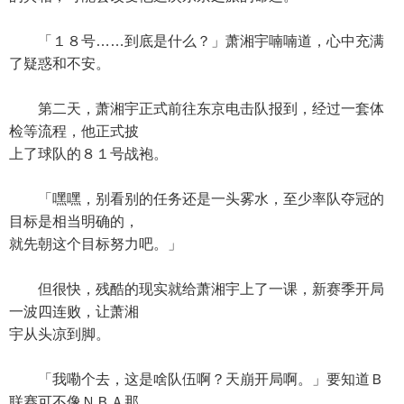
「１８号……到底是什么？」萧湘宇喃喃道，心中充满
了疑惑和不安。
第二天，萧湘宇正式前往东京电击队报到，经过一套体
检等流程，他正式披
上了球队的８１号战袍。
「嘿嘿，别看别的任务还是一头雾水，至少率队夺冠的
目标是相当明确的，
就先朝这个目标努力吧。」
但很快，残酷的现实就给萧湘宇上了一课，新赛季开局
一波四连败，让萧湘
宇从头凉到脚。
「我嘞个去，这是啥队伍啊？天崩开局啊。」要知道Ｂ
联赛可不像ＮＢＡ那