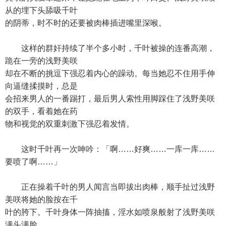
从的埋下头舔吸千叶
的阴蒂，时不时的还要被肉棒插进嘴里深喉。
这样的群奸持续了半个多小时，千叶被操的连番高潮，
跪在一旁的浅野美咲
却在不断的挑逗下强忍着内心的躁动。每当她忍不住用手伸
向逼缝揉摸时，总是
会招来男人的一番踢打，最后男人索性用脚踩住了浅野美咲
的双手，看着她在药
物和视觉的双重刺激下强忍着发情。
这时千叶再一次呻吟：「啊……好爽……一库一库……
要喷了啊……」
正在操着千叶的男人闻言当即拔出肉棒，顺手扯过浅野
美咲将她的脸按在千
叶的胯下。千叶身体一阵抽搐，淫水如喷泉般射了浅野美咲
满头满脸。