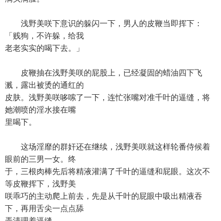
浅野美咲下意识的躲闪一下，男人的皮鞭当即挥下：
「贱狗，不许躲，给我
老老实实的喝下去。」
皮鞭抽在浅野美咲的屁股上，已经凝固的蜡油四下飞
溅，露出被烫的通红的
皮肤。浅野美咲哆嗦了一下，连忙张嘴对准千叶的逼缝，将
她潮喷的淫水接在嘴
里喝下。
这场淫靡的群奸还在继续，浅野美咲就这样轮番侍候着
眼前的三男一女。终
于，三根肉棒先后将精液灌满了千叶的逼缝和屁眼。这次不
等皮鞭挥下，浅野美
咲乖巧的主动爬上前去，先是从千叶的屁眼中吸出精液吞
下，再用舌尖一点点舔
弄清理着逼缝。