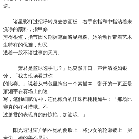
逆。
诸星彩打过招呼转身去放画板，右手食指和中指沾着未
洗净的颜料，指甲修
剪得很短，指节因长期握笔而略显粗糙。她的动作带着艺术
生特有的优雅，却又
透着一股不谙世事的天真。
「萧君是篮球选手吧？」她突然开口，声音清脆如银
铃，「我去现场看过你
的比赛。」说着从书包里掏出一个素描本，翻开的一页正是
萧湘宇在赛场上的速
写，笔触细腻传神，连他额角的汗珠都栩栩如生：「那场比
赛真的好可惜哦。不
过萧君的表现真的好惊艳，加油哦。」
阳光透过窗户洒在她的侧脸上，将少女的轮廓镀上一层
金边。她的美不是那