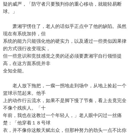
疑的威严，「防守者只要预判你的重心移动，就能轻易断
球。」
萧湘宇愣住了，老人的话似乎正点中了他的缺陷。虽然
现在有系统加持，但
系统的能力只能强化他的硬实力，以及通过一些类似因果律
的方式强行改变现实，
但一些意识和竞技感觉之类的还必须要萧湘宇自行领悟提
高，在这方面系统并非
全知全能。
老人放下拖把，一瘸一拐地走到场中，从地上捡起一个
篮球示范起来。他手
上的动作行云流水，如果不是脚下慢了节奏，看上去竟完全
不像个残疾人。「十
年前，我也在这教过一个年轻人，」老人眼中闪过一丝痛
楚：「他穿着１８号球
衣，并不像你这般天赋出众，但那种努力的劲头一点不比你