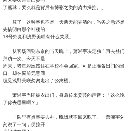
两人要么是自己参与
了赌球，要么就是背后有博彩之类的势力操控。」
算了，这种事也不是一天两天能弄清的，当务之急还是
先搞明白那个神秘的
18号究竟和浅野美咲有什么关系。
从客场回到东京的当天晚上，萧湘宇决定独自再去登门
拜访一次。今天不是
周末，诸星彩应该住在学校不会回家。可是正准备出门的当
口，却在窗前无意间
瞧见浅野美咲匆匆走出了公寓楼。
萧湘宇当即披衣出门，身后传来姜芸的声音：「这么晚
了你去哪里啊？」
「队里有点事要去办，晚饭就不回来吃了。」萧湘宇匆
匆说了一句，便拉开