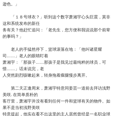
逊色。」
「１８号球衣？」听到这个数字萧湘宇心头巨震，莫非
这和系统发布的新任
务有关？他赶忙追问：「老先生，您方便和我说说那个前辈
的事吗？」
老人的手猛然停下，篮球滚落在地：「他叫诸星耀
司……」老人的眼睛盯着
萧湘宇：「那孩子……那孩子是我见过最纯粹的球员，可
惜……」话未说完，老
人突然剧烈咳嗽起来，转身拖着瘸腿慢步离开。
第二天正逢周末，萧湘宇特意同姜芸一道前去拜访浅野
美咲. 在简单质朴的
客厅里，萧湘宇并没有看到任何一件和篮球有关的物件。如
果不是当初浅野美咲
特意提起，他实在看不出这里的主人居然曾经是一名职业球