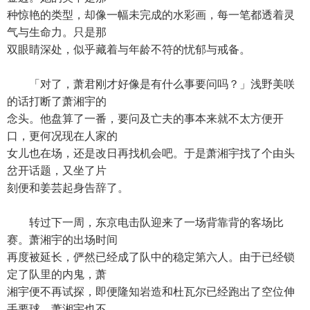
种惊艳的类型，却像一幅未完成的水彩画，每一笔都透着灵
气与生命力。只是那
双眼睛深处，似乎藏着与年龄不符的忧郁与戒备。
「对了，萧君刚才好像是有什么事要问吗？」浅野美咲
的话打断了萧湘宇的
念头。他盘算了一番，要问及亡夫的事本来就不太方便开
口，更何况现在人家的
女儿也在场，还是改日再找机会吧。于是萧湘宇找了个由头
岔开话题，又坐了片
刻便和姜芸起身告辞了。
转过下一周，东京电击队迎来了一场背靠背的客场比
赛。萧湘宇的出场时间
再度被延长，俨然已经成了队中的稳定第六人。由于已经锁
定了队里的内鬼，萧
湘宇便不再试探，即便隆知岩造和杜瓦尔已经跑出了空位伸
手要球，萧湘宇也不