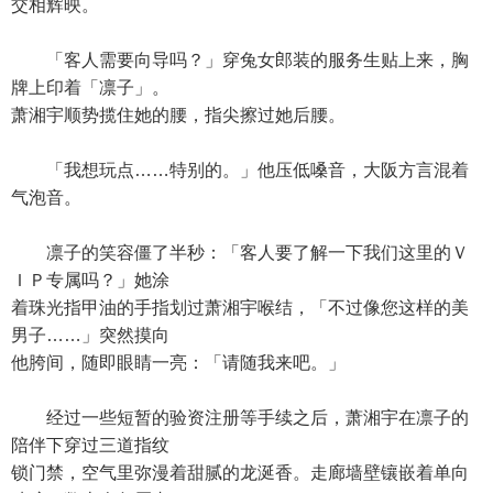
交相辉映。
「客人需要向导吗？」穿兔女郎装的服务生贴上来，胸
牌上印着「凛子」。
萧湘宇顺势揽住她的腰，指尖擦过她后腰。
「我想玩点……特别的。」他压低嗓音，大阪方言混着
气泡音。
凛子的笑容僵了半秒：「客人要了解一下我们这里的Ｖ
ＩＰ专属吗？」她涂
着珠光指甲油的手指划过萧湘宇喉结，「不过像您这样的美
男子……」突然摸向
他胯间，随即眼睛一亮：「请随我来吧。」
经过一些短暂的验资注册等手续之后，萧湘宇在凛子的
陪伴下穿过三道指纹
锁门禁，空气里弥漫着甜腻的龙涎香。走廊墙壁镶嵌着单向