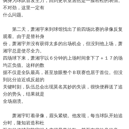
俩身为球队首发主力，回到更衣室居然是一脸轻松的表情。
不对劲，这里一定有
什么问题。
第二天，萧湘宇来到球馆找出了前四场比赛的录像反复
观看。由于是替补身
份，萧湘宇并没有获得太多的出场机会，但没到他上场，萧
湘宇总是使尽全力。
四场球下来，萧湘宇以６分钟的上场时间拿下了＋１７的场
均正负值。这样的数
据不仅是全队最高，甚至放眼整个Ｂ联赛也居于首位。但没
到比分迫近或反超的
关键时刻，队伍总会出现莫名其妙的失误，很快便葬送了追
分的势头，结果就是
全场崩溃。
萧湘宇盯着录像，眉头紧锁。他发现，每当球队开始追
分时，隆知岩造和杜