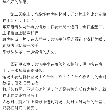
丝不好的预感。
第二天晚上，当终场哨声响起时，记分牌上的比分定格
在１２６：１２４。
东京电击队两分再度惜败，联赛开局五连跪，全联盟垫底。
主场看台上嘘声和叹
息声响成一片，在人群中，萧湘宇似乎还看到了浅野美咲，
她身边还站着一名手
举球队队徽，一脸惋惜的少女。
回到更衣室，萧湘宇坐在角落的衣柜前，毛巾搭在肩
上，汗水顺着背脊滑落。
这场比赛他替补登场１９分钟，砍下２２分９板５助的全能
数据，但依旧无法挽
救球队败局。不过准确的说，他还是有机会反败为胜的。就
在比赛结束前最后１
３秒时，萧湘宇正持球推进到前场，此时面对两分的分差，
只要把时间消耗完，