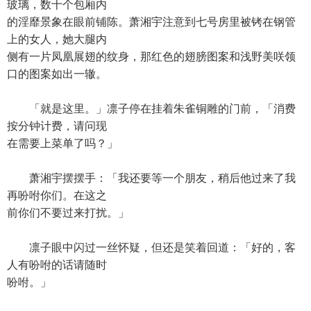
玻璃，数十个包厢内
的淫靡景象在眼前铺陈。萧湘宇注意到七号房里被铐在钢管
上的女人，她大腿内
侧有一片凤凰展翅的纹身，那红色的翅膀图案和浅野美咲领
口的图案如出一辙。
「就是这里。」凛子停在挂着朱雀铜雕的门前，「消费
按分钟计费，请问现
在需要上菜单了吗？」
萧湘宇摆摆手：「我还要等一个朋友，稍后他过来了我
再吩咐你们。在这之
前你们不要过来打扰。」
凛子眼中闪过一丝怀疑，但还是笑着回道：「好的，客
人有吩咐的话请随时
吩咐。」