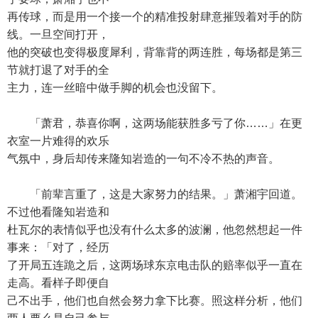
再传球，而是用一个接一个的精准投射肆意摧毁着对手的防
线。一旦空间打开，
他的突破也变得极度犀利，背靠背的两连胜，每场都是第三
节就打退了对手的全
主力，连一丝暗中做手脚的机会也没留下。
「萧君，恭喜你啊，这两场能获胜多亏了你……」在更
衣室一片难得的欢乐
气氛中，身后却传来隆知岩造的一句不冷不热的声音。
「前辈言重了，这是大家努力的结果。」萧湘宇回道。
不过他看隆知岩造和
杜瓦尔的表情似乎也没有什么太多的波澜，他忽然想起一件
事来：「对了，经历
了开局五连跪之后，这两场球东京电击队的赔率似乎一直在
走高。看样子即便自
己不出手，他们也自然会努力拿下比赛。照这样分析，他们