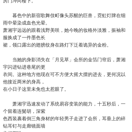
房门冲向楼下。
暮色中的新宿歌舞伎町像头苏醒的巨兽，霓虹灯牌在细
雨中晕染成血色光晕。
萧湘宇远远的跟着浅野美咲，她今晚的妆格外淡雅，振袖和
服换成了一件墨色长
裙，领口露出的翅膀纹身在路灯下泛着诡异的金粉。
当她的身影消失在「月见草」会所的金箔门帘后，萧湘
宇闪进钻进巷尾的更
衣间。这种地方他现在可不方便大摇大摆的进去，更何况以
他接近两米的身高，
在小日子这里未免也太惹眼了。
萧湘宇迅速发动了系统易容变装的能力，十五秒后，一
个留着连鬓胡，深紫
色西装裹着倒三角身材的年轻男子走进了会所，耳垂上的碎
钻耳钉与走廊镜面墙