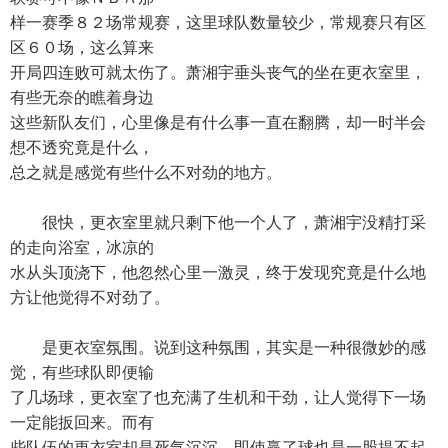
样一赛季８２场常规赛，这里球队数量较少，常规赛只有区
区６０场，这么算来
开局四连败可就太伤了。萧湘宇垂头丧气的坐在更衣室里，
有些无奈的瞧着身边
这些新队友们，心里像是有什么事一直在翻腾，却一时半会
想不透究竟是什么，
总之就是感觉有些什么不对劲的地方。
很快，更衣室里就只剩下他一个人了，萧湘宇没精打采
的走向浴室，冰凉的
水从头顶浇下，他忽然心里一激灵，终于发现究竟是什么地
方让他觉得不对劲了。
是更衣室氛围。说到这种氛围，其实是一种很微妙的感
觉，有些球队即便输
了几场球，更衣室了也充满了生机和干劲，让人觉得下一场
一定能扳回来。而有
些队伍的更衣室却是死气沉沉，即使赢了球也是一股提不起