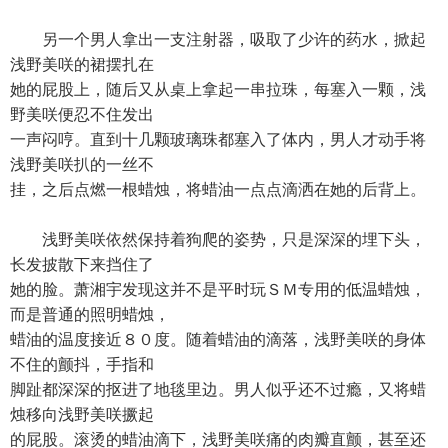
另一个男人拿出一支注射器，吸取了少许的药水，掀起
浅野美咲的裙摆扎在
她的屁股上，随后又从桌上拿起一串拉珠，每塞入一颗，浅
野美咲便忍不住发出
一声闷哼。直到十几颗玻璃珠都塞入了体内，男人才动手将
浅野美咲扒的一丝不
挂，之后点燃一根蜡烛，将蜡油一点点滴洒在她的后背上。
浅野美咲依然保持着狗爬的姿势，只是深深的埋下头，
长发披散下来挡住了
她的脸。萧湘宇发现这并不是平时玩ＳＭ专用的低温蜡烛，
而是普通的照明蜡烛，
蜡油的温度接近８０度。随着蜡油的滴落，浅野美咲的身体
不住的颤抖，手指和
脚趾都深深的抠进了地毯里边。男人似乎还不过瘾，又将蜡
烛移向浅野美咲撅起
的屁股。滚烫的蜡油滴下，浅野美咲痛的肉瓣直颤，甚至还