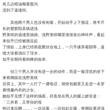
有几点蜡油顺着股沟
流到了逼缝间。
其他两个男人也没有闲着，开始动手上下挑逗，将半尺
长的塑胶阳具插进浅
野美咲的逼缝里抽插。浅野美咲嘴里渐渐发出呻吟声，看起
来似乎已经被挑逗起
了情欲，上身已经彻底爬伏在地上，一只手揉弄着阴蒂，逼
缝大张着淌出了淫水，
似乎在期待着肉棒的临幸。
但三个男人并没有进一步的动作，而是一脸淫笑的坐下
来将脚踩在浅野美咲
后背上。其中一人打了一通电话，很快包厢里又走进一名穿
着情趣内衣的少女。
她似乎见惯了这样的场面，径直坐在男人的腿上娇笑道：
「三井君，又带你的母
狗过来玩啊……」一边说着，一边抬起左腿，将脚趾塞进浅