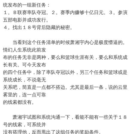
统发布的一组新任务：
１。Ｂ联赛率队夺冠。２。赛季内赚够十亿日元。３。参演
五部电影并成功发行。
４。找出１８号背后隐藏的秘密。
当看到这个任务清单的时候萧湘宇内心是极度懵逼的。
情幻人生系统此前发
布的任务无非是两种，要么和篮球生涯有关，要么和系统成
长有关。可今天发布
的四个任务中，除了率队夺冠以外，另三个任务和篮球或是
系统成长，不说毫无
关系吧，简直是一点都不搭边。尤其是最后一条，说的云里
雾里的，连一点可靠
的线索都没有。
萧湘宇试图和系统沟通一下，看能不能有一些关于１８
号的线索，可系统并
没有搭理他，反而甩出了这组任务的奖励条件。