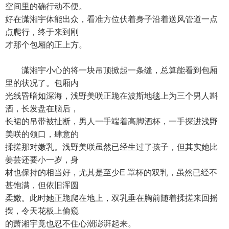
空间里的确行动不便。
好在潇湘宇体能出众，看准方位伏着身子沿着送风管道一点
点爬行，终于来到刚
才那个包厢的正上方。
潇湘宇小心的将一块吊顶掀起一条缝，总算能看到包厢
里的状况了。包厢内
光线昏暗如深海，浅野美咲正跪在波斯地毯上为三个男人斟
酒，长发盘在脑后，
长裙的吊带被扯断，男人一手端着高脚酒杯，一手探进浅野
美咲的领口，肆意的
揉搓那对嫩乳。浅野美咲虽然已经生过了孩子，但其实她比
姜芸还要小一岁，身
材也保持的相当好，尤其是至少E 罩杯的双乳，虽然已经不
甚饱满，但依旧浑圆
柔嫩。此时她正跪爬在地上，双乳垂在胸前随着揉搓来回摇
摆，令天花板上偷窥
的萧湘宇竟也忍不住心潮澎湃起来。